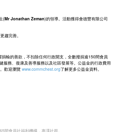
生(
Mr Jonathan Zeman
)的領導。活動獲得會德豐有限公司
會更趨完善。
躍捐輸的善款，不扣除任何行政開支，全數撥捐逾150間會員
保健服務、復康及善導服務以及社區發展等。公益金的行政費用
命。歡迎瀏覽
www.commchest.org
了解更多公益金資料。
165間會員社福利機構，惠澤社群。