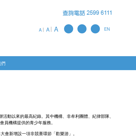
A
A
EN
A
我們
首辦活動以來的最高紀錄。其中機構、非牟利團體、紀律部隊、
會員機構提供的青少年服務。
年大會新增設一項非競賽環節「歡樂游」。