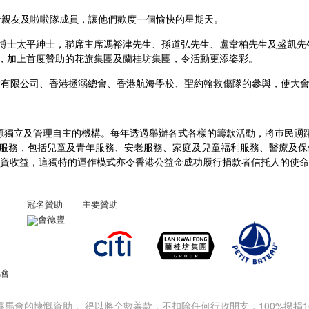
者親友及啦啦隊成員，讓他們歡度一個愉快的星期天。
博士太平紳士，聯席主席馮裕津先生、孫道弘先生、盧韋柏先生及盛凱先
，加上首度贊助的花旗集團及蘭桂坊集團，令活動更添姿彩。
器材有限公司、香港拯溺總會、香港航海學校、聖約翰救傷隊的參與，使大
資源獨立及管理自主的機構。每年透過舉辦各式各樣的籌款活動，將巿民踴
要服務，包括兒童及青年服務、安老服務、家庭及兒童福利服務、醫療及
投資收益，這獨特的運作模式亦令香港公益金成功履行捐款者信托人的使
冠名贊助
主要贊助
賽馬會的慷慨資助， 得以將全數善款，不扣除任何行政開支，100%撥捐