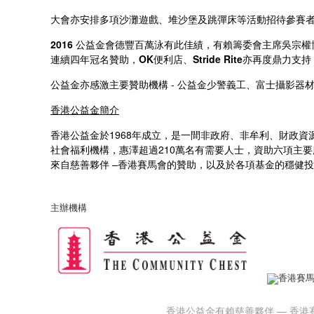
大會亦安排多項沙灘遊戲、堆沙堡及跳彈床等活動招待參賽
2016
公益金會德豐百萬泳有此佳績，有賴籌委會主席吳宗權
連續四年冠名贊助，
OK
便利店、
Stride Rite
亦再度鼎力支持
公益金亦感激主要贊助機構 - 公益金少警義工、富士攝影
香港公益金簡介
香港公益金於1968年成立，是一間非政府、非牟利、財政
社會福利機構，惠澤超過210萬名有需要人士，資助六項主
來自慈善夥伴 –香港賽馬會的贊助，以及於各項基金的穩健
主辦機構
香港公益金有賴慈善夥伴 — 香港