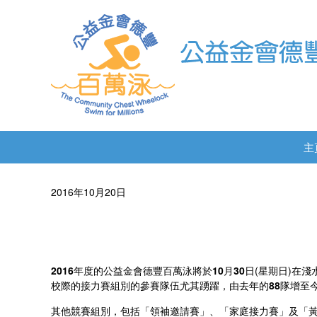
主
2016年10月20日
2016
年度的公益金會德豐百萬泳將於
10
月
30
日(星期日)在
校際的接力賽組別的參賽隊伍尤其踴躍，由去年的
88
隊增至
其他競賽組別，包括「領袖邀請賽」、「家庭接力賽」及「