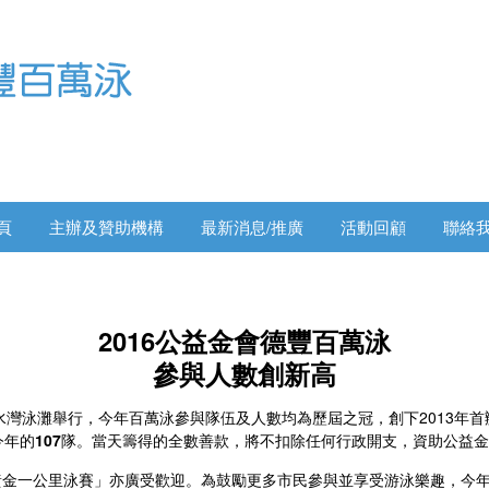
頁
主辦及贊助機構
最新消息/推廣
活動回顧
聯絡
2016公益金會德豐百萬泳
參與人數創新高
淺水灣泳灘舉行，今年百萬泳參與隊伍及人數均為歷屆之冠，創下2013年
今年的
107
隊。當天籌得的全數善款，將不扣除任何行政開支，資助公益金
黃金一公里泳賽」亦廣受歡迎。為鼓勵更多市民參與並享受游泳樂趣，今