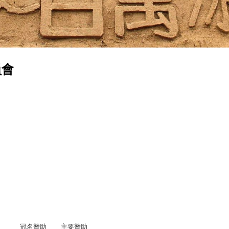
員會
冠名贊助
主要贊助