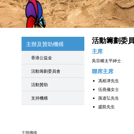
活動籌劃委
主辦及贊助機構
主席
香港公益金
吳宗權太平紳士
聯席主席
活動籌劃委員會
馮裕津先生
活動贊助
伍燕儀女士
支持機構
孫道弘先生
盛凱先生
主辦機構