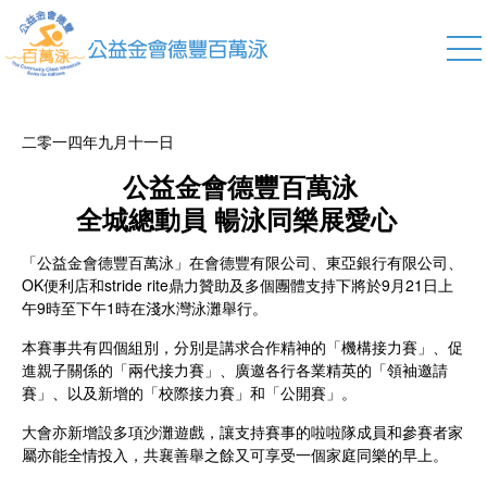
二零一四年九月十一日
公益金會德豐百萬泳
全城總動員 暢泳同樂展愛心
「公益金會德豐百萬泳」在會德豐有限公司、東亞銀行有限公司、
OK便利店和stride rite鼎力贊助及多個團體支持下將於9月21日上
午9時至下午1時在淺水灣泳灘舉行。
本賽事共有四個組別，分別是講求合作精神的「機構接力賽」、促
進親子關係的「兩代接力賽」、廣邀各行各業精英的「領袖邀請
賽」、以及新增的「校際接力賽」和「公開賽」。
大會亦新增設多項沙灘遊戲，讓支持賽事的啦啦隊成員和參賽者家
屬亦能全情投入，共襄善舉之餘又可享受一個家庭同樂的早上。