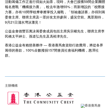
活動籌備工作正進行得如火如荼，現時，大會已接獲59間企業團體
報名應戰「機構接力賽」，較去年激增55%；而新增設的「校際接
力賽」亦有10間學校摩拳擦掌投入備戰，「領袖邀請賽」亦得到籌
委會主席、聯席主席及一眾好友支持參與，盛況空前。萬眾期待，
9月21日淺水灣泳灘見！
公益金會德豐百萬泳籌委會成員包括主席吳宗權先生，聯席主席李
民橋太平紳士、孫道弘先生及馮裕津先生。
香港公益金有賴慈善夥伴 ― 香港賽馬會資助行政費用，將從各界
籌得的善款，100%全數撥捐157間會員社會福利機構，惠澤社
群。
主辦機構