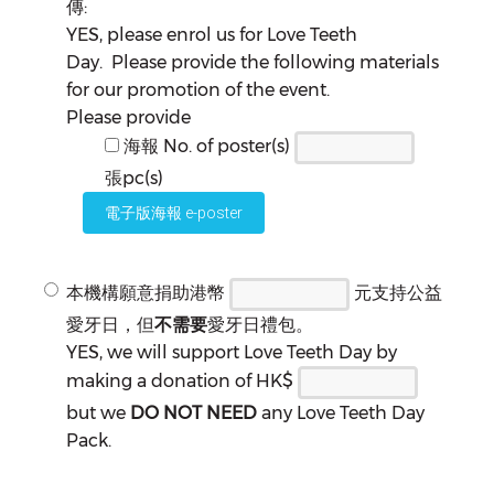
傳:
YES, please enrol us for Love Teeth
Day. Please provide the following materials
for our promotion of the event.
Please provide
海報 No. of poster(s)
張pc(s)
電子版海報 e-poster
本機構願意捐助港幣
元支持公益
愛牙日，但
不需要
愛牙日禮包。
YES, we will support Love Teeth Day by
making a donation of HK$
but we
DO NOT NEED
any Love Teeth Day
Pack.