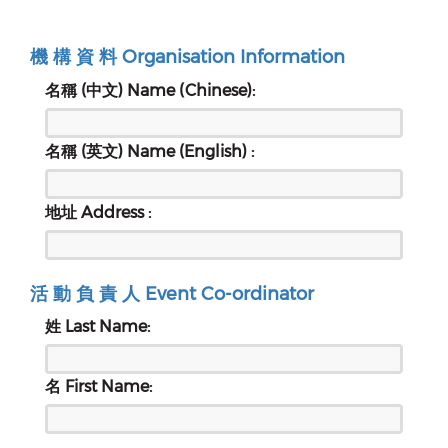
機 構 資 料 Organisation Information
名稱 (中文) Name (Chinese):
名稱 (英文) Name (English) :
地址 Address :
活 動 負 責 人 Event Co-ordinator
姓 Last Name:
名 First Name: